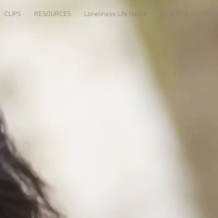
CLIPS
RESOURCES
Loneliness Life Hacks
for MEDIA and PR